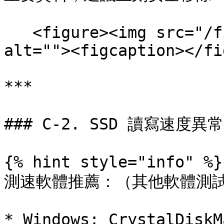
   <figure><img src="/files/6fzgtVap4GHcxFauBvul" 
alt=""><figcaption></fi
***

### C-2. SSD 讀寫速度異常

{% hint style="info" %}

測速軟體推薦：（其他軟體測試
* Windows: CrystalDiskMa