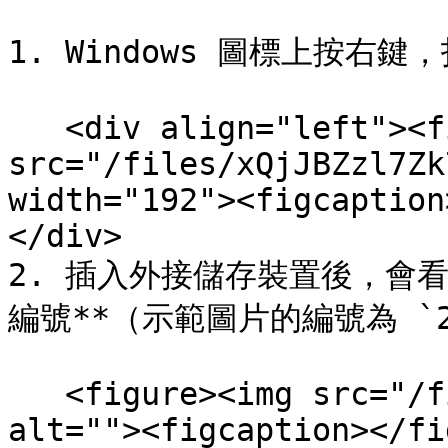
1. Windows 圖標上按右鍵
   <div align="left"><figure><img 
src="/files/xQjJBZzl7Zk
width="192"><figcaption
</div>

2. 插入外接儲存裝置後，會
編號**（示範圖片的編號為 `2
   <figure><img src="/files/F0D0fbwAxpafhwEgAobh" 
alt=""><figcaption></fi