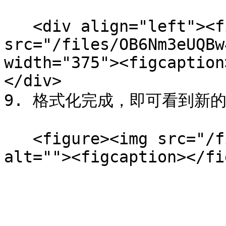
   <div align="left"><figure><img 
src="/files/OB6Nm3eUQBw
width="375"><figcaption
</div>

9. 格式化完成，即可看到新的
   <figure><img src="/files/zuzo6NOum4swma0qNT6E" 