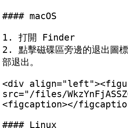
#### macOS

1. 打開 Finder

2. 點擊磁碟區旁邊的退出圖
部退出。

<div align="left"><figu
src="/files/WkzYnFjASSZ
<figcaption></figcaptio
#### Linux
