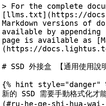
> For the complete docu
[llms.txt](https://docs
Markdown versions of do
available by appending 
page is available as [M
(https://docs.lightus.t
# SSD 外接盒 【通用使用說明
{% hint style="danger" %
新的 SSD 需要手動格式化才能
(#ru-he-ge-shi-hua-wai