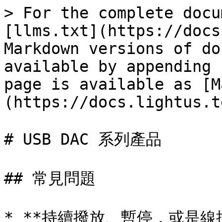
> For the complete docu
[llms.txt](https://docs
Markdown versions of do
available by appending 
page is available as [M
(https://docs.lightus.t
# USB DAC 系列產品

## 常見問題

* **持續撥放、暫停，或是線控