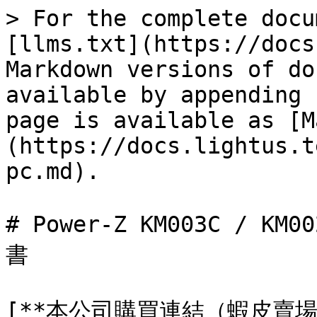
> For the complete docu
[llms.txt](https://docs
Markdown versions of do
available by appending 
page is available as [M
(https://docs.lightus.t
pc.md).

# Power-Z KM003C / K
書

[**本公司購買連結（蝦皮賣場