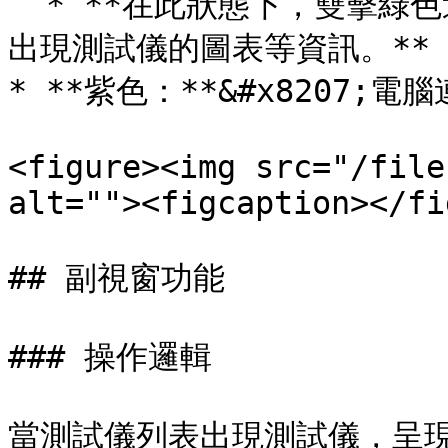
  * **在此狀態下，雙擊綠色這一塊可以打開測試儀，右邊視窗會
出現測試儀的圖表等資訊。**

* **紫色：**&#x8207;
<figure><img src="/file
alt=""><figcaption></fi
## 副視窗功能

### 操作邏輯

當測試儀列表出現測試儀，呈