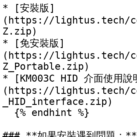
* [安裝版]
(https://lightus.tech/c
Z.zip)

* [免安裝版]
(https://lightus.tech/c
Z_Portable.zip)

* [KM003C HID 介面使用說
(https://lightus.tech/c
_HID_interface.zip)

  {% endhint %}

### **如果安裝遇到問題：**
